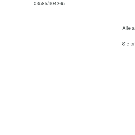
03585/404265
Alle 
Sie p