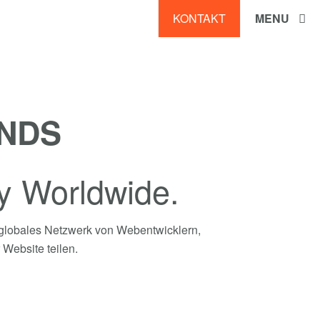
KONTAKT
MENU
NDS
ty Worldwide.
globales Netzwerk von Webentwicklern,
 Website teilen.