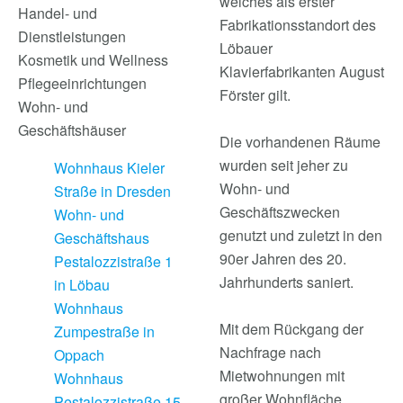
welches als erster
Handel- und
Fabrikationsstandort des
Dienstleistungen
Löbauer
Kosmetik und Wellness
Klavierfabrikanten August
Pflegeeinrichtungen
Förster gilt.
Wohn- und
Geschäftshäuser
Die vorhandenen Räume
wurden seit jeher zu
Wohnhaus Kieler
Wohn- und
Straße in Dresden
Geschäftszwecken
Wohn- und
genutzt und zuletzt in den
Geschäftshaus
90er Jahren des 20.
Pestalozzistraße 1
Jahrhunderts saniert.
in Löbau
Wohnhaus
Mit dem Rückgang der
Zumpestraße in
Nachfrage nach
Oppach
Mietwohnungen mit
Wohnhaus
großer Wohnfläche
Pestalozzistraße 15